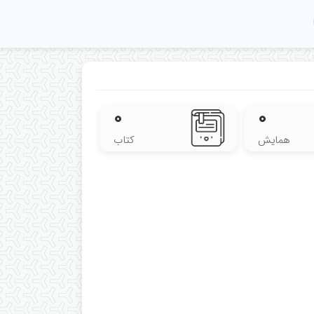
۰
۰
همایش
کتاب